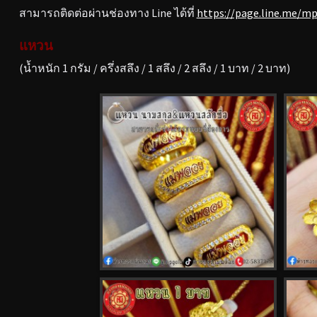
สามารถติดต่อผ่านช่องทาง Line ได้ที่
https://page.line.me/m
แหวน
(น้ำหนัก 1 กรัม / ครึ่งสลึง / 1 สลึง / 2 สลึง / 1 บาท / 2 บาท)