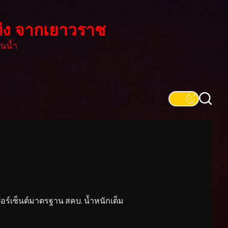
่ง จากเยาวราช
นน้ำ
์เซ็นต์มาตรฐาน สคบ. น้ำหนักเต็ม