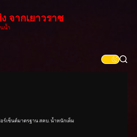
่ง จากเยาวราช
นน้ำ
์เซ็นต์มาตรฐาน สคบ. น้ำหนักเต็ม