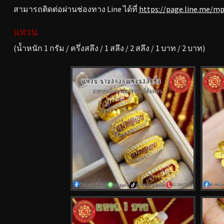
สามารถติดต่อผ่านช่องทาง Line ได้ที่
https://page.line.me/m
แหวน
(น้ำหนัก 1 กรัม / ครึ่งสลึง / 1 สลึง / 2 สลึง / 1 บาท / 2 บาท)