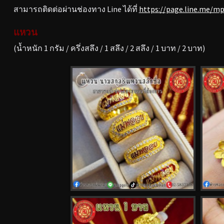
สามารถติดต่อผ่านช่องทาง Line ได้ที่
https://page.line.me/m
แหวน
(น้ำหนัก 1 กรัม / ครึ่งสลึง / 1 สลึง / 2 สลึง / 1 บาท / 2 บาท)