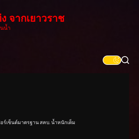
่ง จากเยาวราช
นน้ำ
์เซ็นต์มาตรฐาน สคบ. น้ำหนักเต็ม