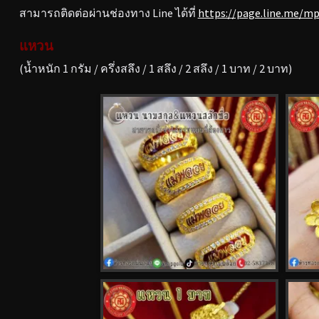
สามารถติดต่อผ่านช่องทาง Line ได้ที่
https://page.line.me/m
แหวน
(น้ำหนัก 1 กรัม / ครึ่งสลึง / 1 สลึง / 2 สลึง / 1 บาท / 2 บาท)