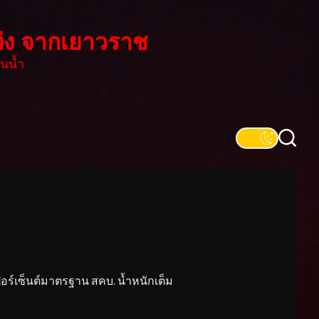
่ง จากเยาวราช
นน้ำ
์เซ็นต์มาตรฐาน สคบ. น้ำหนักเต็ม