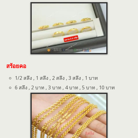
สร้อยคอ
1/2 สลึง , 1 สลึง , 2 สลึง , 3 สลึง , 1 บาท
6 สลึง , 2 บาท , 3 บาท , 4 บาท , 5 บาท , 10 บาท