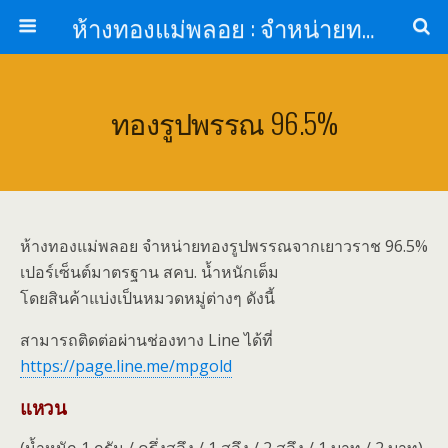
ห้างทองแม่พลอย : จำหน่ายทองรูปพรรณ ทองแท่ง จากเยาวราช รับเลี่ยมกรอบพระกันน้ำ
ทองรูปพรรณ 96.5%
ห้างทองแม่พลอย จำหน่ายทองรูปพรรณจากเยาวราช 96.5%
เปอร์เซ็นต์มาตรฐาน สคบ. น้ำหนักเต็ม
โดยสินค้าแบ่งเป็นหมวดหมู่ต่างๆ ดังนี้
สามารถติดต่อผ่านช่องทาง Line ได้ที่
https://page.line.me/mpgold
แหวน