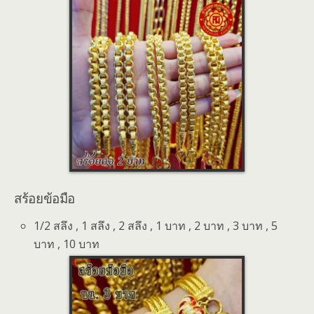
สร้อยข้อมือ
1/2 สลึง , 1 สลึง , 2 สลึง , 1 บาท , 2 บาท , 3 บาท , 5
บาท , 10 บาท