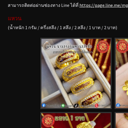
สามารถติดต่อผ่านช่องทาง Line ได้ที่
https://page.line.me/m
แหวน
(น้ำหนัก 1 กรัม / ครึ่งสลึง / 1 สลึง / 2 สลึง / 1 บาท / 2 บาท)