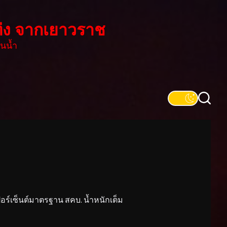
่ง จากเยาวราช
นน้ำ
์เซ็นต์มาตรฐาน สคบ. น้ำหนักเต็ม