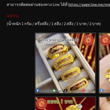
สามารถติดต่อผ่านช่องทาง Line ได้ที่
https://page.line.me/m
แหวน
(น้ำหนัก 1 กรัม / ครึ่งสลึง / 1 สลึง / 2 สลึง / 1 บาท / 2 บาท)