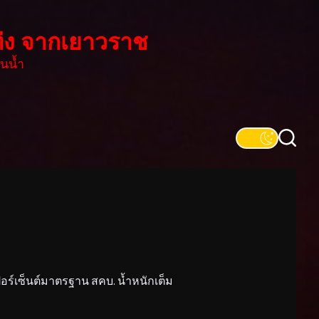
่ง จากเยาวราช
นน้ำ
์เซ็นต์มาตรฐาน สคบ. น้ำหนักเต็ม