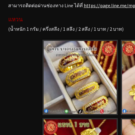
สามารถติดต่อผ่านช่องทาง Line ได้ที่
https://page.line.me/m
แหวน
(น้ำหนัก 1 กรัม / ครึ่งสลึง / 1 สลึง / 2 สลึง / 1 บาท / 2 บาท)