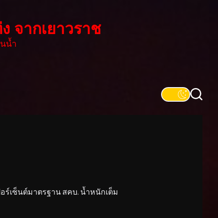
่ง จากเยาวราช
นน้ำ
์เซ็นต์มาตรฐาน สคบ. น้ำหนักเต็ม