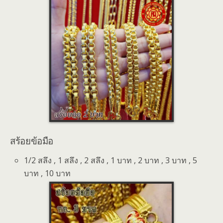
สร้อยข้อมือ
1/2 สลึง , 1 สลึง , 2 สลึง , 1 บาท , 2 บาท , 3 บาท , 5
บาท , 10 บาท