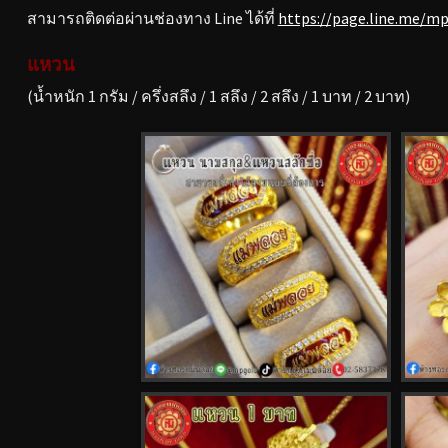
สามารถติดต่อผ่านช่องทาง Line ได้ที่
https://page.line.me/m
แหวน
(น้ำหนัก 1 กรัม / ครึ่งสลึง / 1 สลึง / 2 สลึง / 1 บาท / 2 บาท)