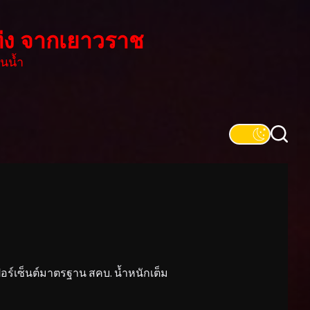
่ง จากเยาวราช
นน้ำ
์เซ็นต์มาตรฐาน สคบ. น้ำหนักเต็ม