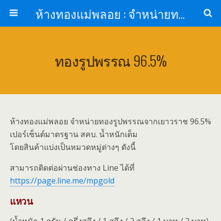
ห้างทองแม่พลอย : จำหน่ายทองรูปพรรณ ทองแท่ง จากเยาวราช รับเลี่ยมกรอบพระกันน้ำ
ทองรูปพรรณ 96.5%
ห้างทองแม่พลอย จำหน่ายทองรูปพรรณจากเยาวราช 96.5%
เปอร์เซ็นต์มาตรฐาน สคบ. น้ำหนักเต็ม
โดยสินค้าแบ่งเป็นหมวดหมู่ต่างๆ ดังนี้
สามารถติดต่อผ่านช่องทาง Line ได้ที่
https://page.line.me/mpgold
แหวน