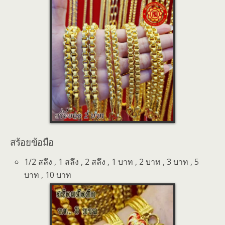
สร้อยข้อมือ
1/2 สลึง , 1 สลึง , 2 สลึง , 1 บาท , 2 บาท , 3 บาท , 5
บาท , 10 บาท