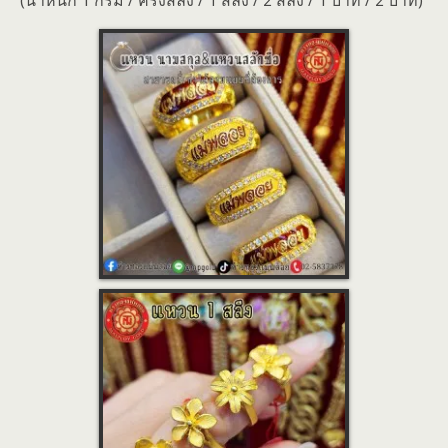
(น้ำหนัก 1 กรัม / ครึ่งสลึง / 1 สลึง / 2 สลึง / 1 บาท / 2 บาท)