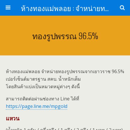
ห้างทองแม่พลอย : จำหน่ายทองรูปพรรณ ทองแท่ง จากเยาวราช รับเลี่ยมกรอบพระกันน้ำ
ทองรูปพรรณ 96.5%
ห้างทองแม่พลอย จำหน่ายทองรูปพรรณจากเยาวราช 96.5%
เปอร์เซ็นต์มาตรฐาน สคบ. น้ำหนักเต็ม
โดยสินค้าแบ่งเป็นหมวดหมู่ต่างๆ ดังนี้
สามารถติดต่อผ่านช่องทาง Line ได้ที่
https://page.line.me/mpgold
แหวน