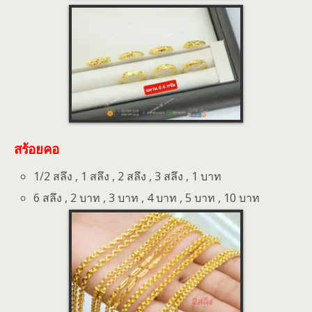
สร้อยคอ
1/2 สลึง , 1 สลึง , 2 สลึง , 3 สลึง , 1 บาท
6 สลึง , 2 บาท , 3 บาท , 4 บาท , 5 บาท , 10 บาท