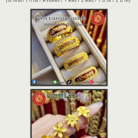
(น้ำหนัก 1 กรัม / ครึ่งสลึง / 1 สลึง / 2 สลึง / 1 บาท / 2 บาท)