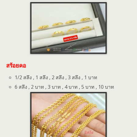
สร้อยคอ
1/2 สลึง , 1 สลึง , 2 สลึง , 3 สลึง , 1 บาท
6 สลึง , 2 บาท , 3 บาท , 4 บาท , 5 บาท , 10 บาท