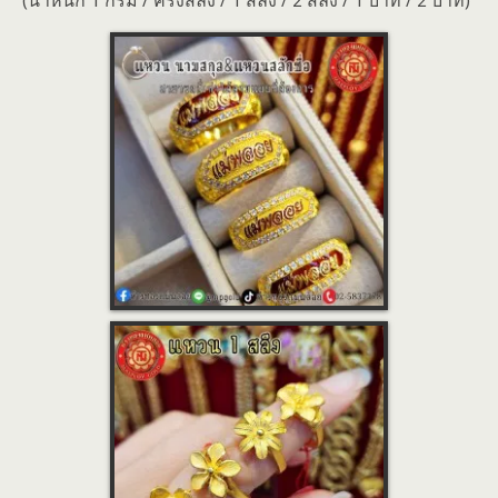
(น้ำหนัก 1 กรัม / ครึ่งสลึง / 1 สลึง / 2 สลึง / 1 บาท / 2 บาท)