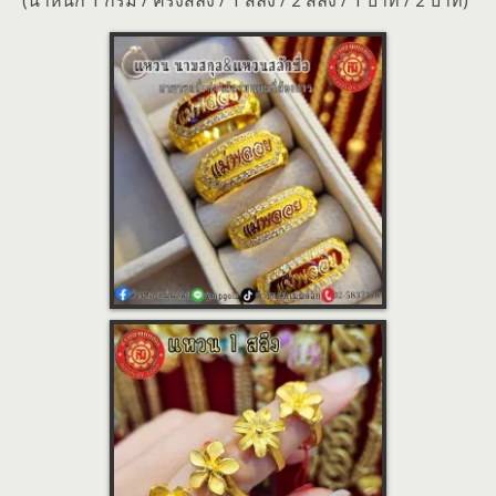
(น้ำหนัก 1 กรัม / ครึ่งสลึง / 1 สลึง / 2 สลึง / 1 บาท / 2 บาท)