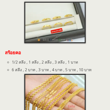
สร้อยคอ
1/2 สลึง , 1 สลึง , 2 สลึง , 3 สลึง , 1 บาท
6 สลึง , 2 บาท , 3 บาท , 4 บาท , 5 บาท , 10 บาท