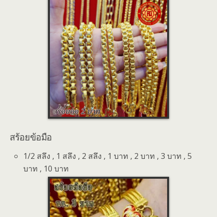
สร้อยข้อมือ
1/2 สลึง , 1 สลึง , 2 สลึง , 1 บาท , 2 บาท , 3 บาท , 5
บาท , 10 บาท