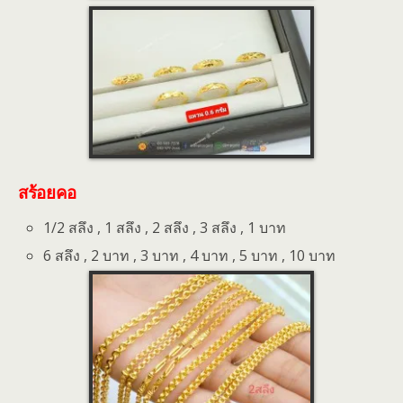
สร้อยคอ
1/2 สลึง , 1 สลึง , 2 สลึง , 3 สลึง , 1 บาท
6 สลึง , 2 บาท , 3 บาท , 4 บาท , 5 บาท , 10 บาท