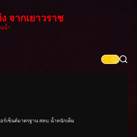
่ง จากเยาวราช
นน้ำ
์เซ็นต์มาตรฐาน สคบ. น้ำหนักเต็ม