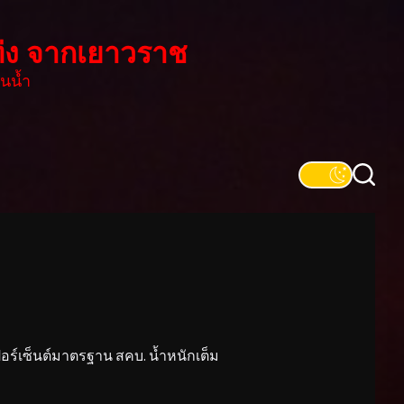
่ง จากเยาวราช
นน้ำ
์เซ็นต์มาตรฐาน สคบ. น้ำหนักเต็ม