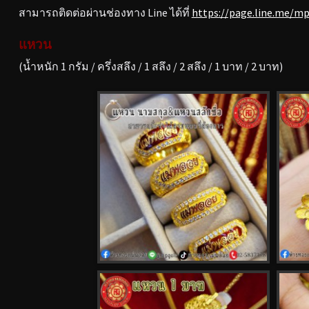
สามารถติดต่อผ่านช่องทาง Line ได้ที่
https://page.line.me/m
แหวน
(น้ำหนัก 1 กรัม / ครึ่งสลึง / 1 สลึง / 2 สลึง / 1 บาท / 2 บาท)