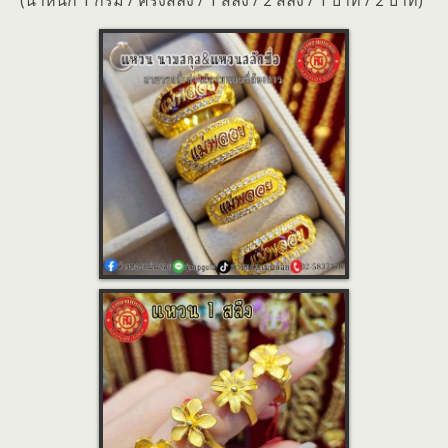
(น้ำหนัก 1 กรัม / ครึ่งสลึง / 1 สลึง / 2 สลึง / 1 บาท / 2 บาท)