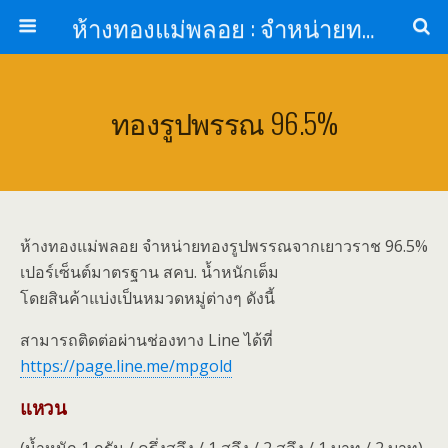
ห้างทองแม่พลอย : จำหน่ายทองรูปพรรณ ทองแท่ง จากเยาวราช รับเลี่ยมกรอบพระกันน้ำ
ทองรูปพรรณ 96.5%
ห้างทองแม่พลอย จำหน่ายทองรูปพรรณจากเยาวราช 96.5%
เปอร์เซ็นต์มาตรฐาน สคบ. น้ำหนักเต็ม
โดยสินค้าแบ่งเป็นหมวดหมู่ต่างๆ ดังนี้
สามารถติดต่อผ่านช่องทาง Line ได้ที่
https://page.line.me/mpgold
แหวน