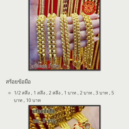
สร้อยข้อมือ
1/2 สลึง , 1 สลึง , 2 สลึง , 1 บาท , 2 บาท , 3 บาท , 5
บาท , 10 บาท