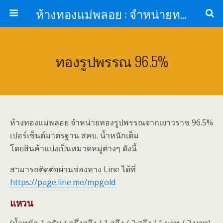
ห้างทองแม่พลอย : จำหน่ายทองรูปพรรณ ทองแท่ง จากเยาวราช รับเลี่ยมกรอบพระกันน้ำ
ทองรูปพรรณ 96.5%
ห้างทองแม่พลอย จำหน่ายทองรูปพรรณจากเยาวราช 96.5%
เปอร์เซ็นต์มาตรฐาน สคบ. น้ำหนักเต็ม
โดยสินค้าแบ่งเป็นหมวดหมู่ต่างๆ ดังนี้
สามารถติดต่อผ่านช่องทาง Line ได้ที่
https://page.line.me/mpgold
แหวน