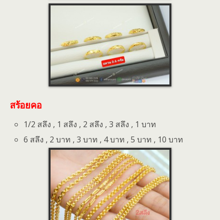
สร้อยคอ
1/2 สลึง , 1 สลึง , 2 สลึง , 3 สลึง , 1 บาท
6 สลึง , 2 บาท , 3 บาท , 4 บาท , 5 บาท , 10 บาท