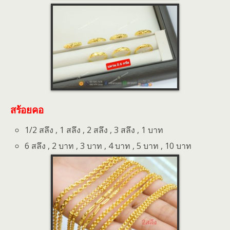
สร้อยคอ
1/2 สลึง , 1 สลึง , 2 สลึง , 3 สลึง , 1 บาท
6 สลึง , 2 บาท , 3 บาท , 4 บาท , 5 บาท , 10 บาท