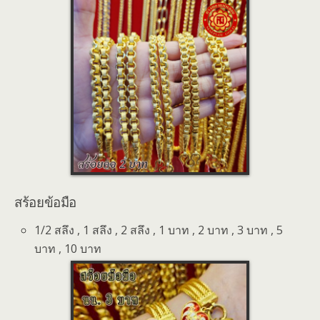
สร้อยข้อมือ
1/2 สลึง , 1 สลึง , 2 สลึง , 1 บาท , 2 บาท , 3 บาท , 5
บาท , 10 บาท