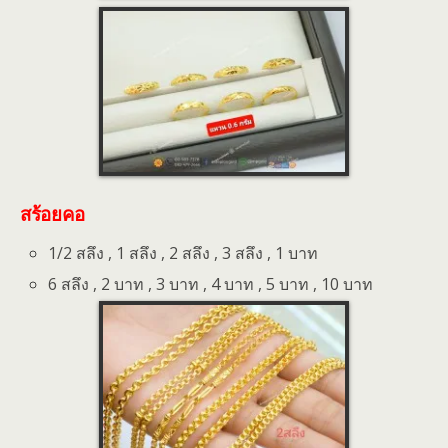
สร้อยคอ
1/2 สลึง , 1 สลึง , 2 สลึง , 3 สลึง , 1 บาท
6 สลึง , 2 บาท , 3 บาท , 4 บาท , 5 บาท , 10 บาท