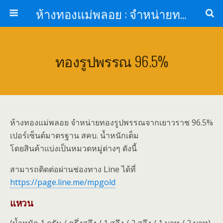
ห้างทองแม่พลอย : จำหน่ายทองรูปพรรณ ทองแท่ง จากเยาวราช รับเลี่ยมกรอบพระกันน้ำ
ทองรูปพรรณ 96.5%
ห้างทองแม่พลอย จำหน่ายทองรูปพรรณจากเยาวราช 96.5%
เปอร์เซ็นต์มาตรฐาน สคบ. น้ำหนักเต็ม
โดยสินค้าแบ่งเป็นหมวดหมู่ต่างๆ ดังนี้
สามารถติดต่อผ่านช่องทาง Line ได้ที่
https://page.line.me/mpgold
แหวน