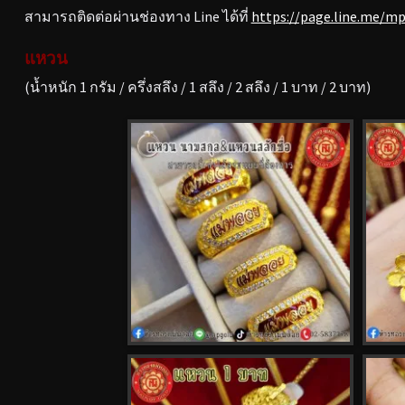
สามารถติดต่อผ่านช่องทาง Line ได้ที่
https://page.line.me/m
แหวน
(น้ำหนัก 1 กรัม / ครึ่งสลึง / 1 สลึง / 2 สลึง / 1 บาท / 2 บาท)