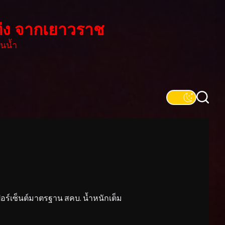
่ง จากเยาวราช
นน้ำ
์เซ็นต์มาตรฐาน สคบ. น้ำหนักเต็ม