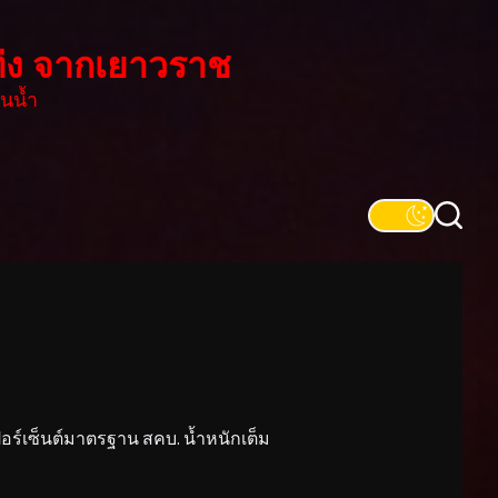
่ง จากเยาวราช
นน้ำ
์เซ็นต์มาตรฐาน สคบ. น้ำหนักเต็ม