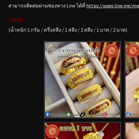
สามารถติดต่อผ่านช่องทาง Line ได้ที่
https://page.line.me/m
แหวน
(น้ำหนัก 1 กรัม / ครึ่งสลึง / 1 สลึง / 2 สลึง / 1 บาท / 2 บาท)