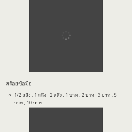
สร้อยข้อมือ
1/2 สลึง , 1 สลึง , 2 สลึง , 1 บาท , 2 บาท , 3 บาท , 5
บาท , 10 บาท