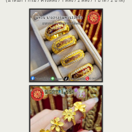
(น้ำหนัก 1 กรัม / ครึ่งสลึง / 1 สลึง / 2 สลึง / 1 บาท / 2 บาท)