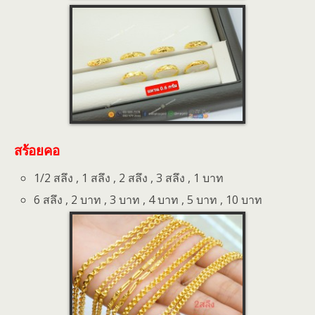
สร้อยคอ
1/2 สลึง , 1 สลึง , 2 สลึง , 3 สลึง , 1 บาท
6 สลึง , 2 บาท , 3 บาท , 4 บาท , 5 บาท , 10 บาท