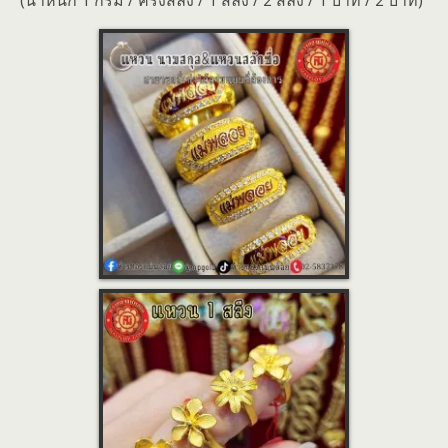
(น้ำหนัก 1 กรัม / ครึ่งสลึง / 1 สลึง / 2 สลึง / 1 บาท / 2 บาท)