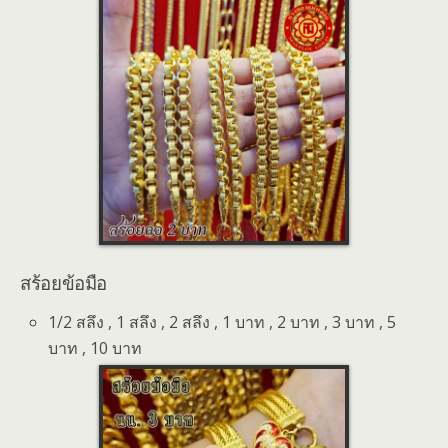
สร้อยข้อมือ
1/2 สลึง , 1 สลึง , 2 สลึง , 1 บาท , 2 บาท , 3 บาท , 5
บาท , 10 บาท