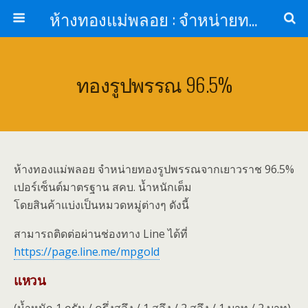
ห้างทองแม่พลอย : จำหน่ายทองรูปพรรณ ทองแท่ง จากเยาวราช รับเลี่ยมกรอบพระกันน้ำ
ทองรูปพรรณ 96.5%
ห้างทองแม่พลอย จำหน่ายทองรูปพรรณจากเยาวราช 96.5%
เปอร์เซ็นต์มาตรฐาน สคบ. น้ำหนักเต็ม
โดยสินค้าแบ่งเป็นหมวดหมู่ต่างๆ ดังนี้
สามารถติดต่อผ่านช่องทาง Line ได้ที่
https://page.line.me/mpgold
แหวน