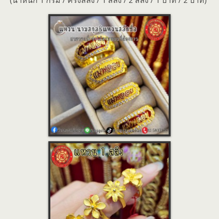
(น้ำหนัก 1 กรัม / ครึ่งสลึง / 1 สลึง / 2 สลึง / 1 บาท / 2 บาท)