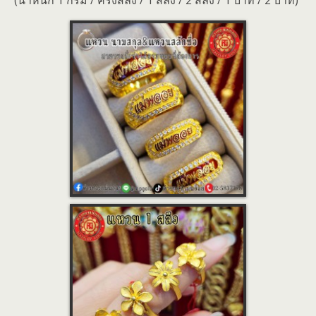
(น้ำหนัก 1 กรัม / ครึ่งสลึง / 1 สลึง / 2 สลึง / 1 บาท / 2 บาท)