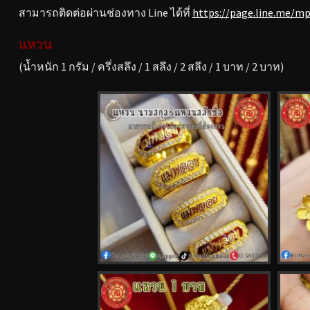
สามารถติดต่อผ่านช่องทาง Line ได้ที่
https://page.line.me/m
แหวน
(น้ำหนัก 1 กรัม / ครึ่งสลึง / 1 สลึง / 2 สลึง / 1 บาท / 2 บาท)