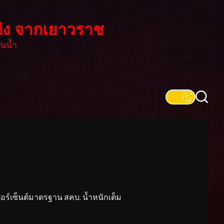
่ง จากเยาวราช
นน้ำ
์เซ็นต์มาตรฐาน สคบ. น้ำหนักเต็ม