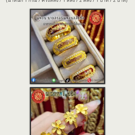
(น้ำหนัก 1 กรัม / ครึ่งสลึง / 1 สลึง / 2 สลึง / 1 บาท / 2 บาท)