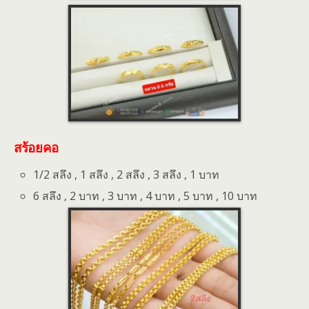
สร้อยคอ
1/2 สลึง , 1 สลึง , 2 สลึง , 3 สลึง , 1 บาท
6 สลึง , 2 บาท , 3 บาท , 4 บาท , 5 บาท , 10 บาท