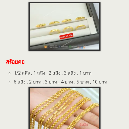
สร้อยคอ
1/2 สลึง , 1 สลึง , 2 สลึง , 3 สลึง , 1 บาท
6 สลึง , 2 บาท , 3 บาท , 4 บาท , 5 บาท , 10 บาท