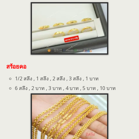
สร้อยคอ
1/2 สลึง , 1 สลึง , 2 สลึง , 3 สลึง , 1 บาท
6 สลึง , 2 บาท , 3 บาท , 4 บาท , 5 บาท , 10 บาท