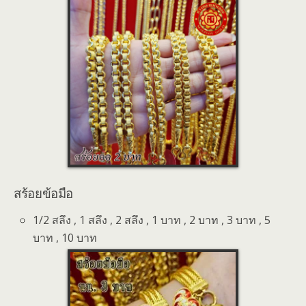
สร้อยข้อมือ
1/2 สลึง , 1 สลึง , 2 สลึง , 1 บาท , 2 บาท , 3 บาท , 5
บาท , 10 บาท