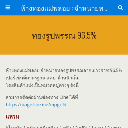
ห้างทองแม่พลอย : จำหน่ายทองรูปพรรณ ทองแท่ง จากเยาวราช รับเลี่ยมกรอบพระกันน้ำ
ทองรูปพรรณ 96.5%
ห้างทองแม่พลอย จำหน่ายทองรูปพรรณจากเยาวราช 96.5%
เปอร์เซ็นต์มาตรฐาน สคบ. น้ำหนักเต็ม
โดยสินค้าแบ่งเป็นหมวดหมู่ต่างๆ ดังนี้
สามารถติดต่อผ่านช่องทาง Line ได้ที่
https://page.line.me/mpgold
แหวน