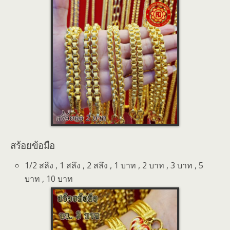
สร้อยข้อมือ
1/2 สลึง , 1 สลึง , 2 สลึง , 1 บาท , 2 บาท , 3 บาท , 5
บาท , 10 บาท