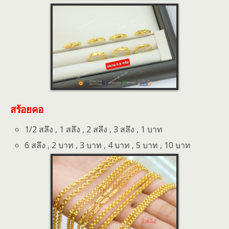
สร้อยคอ
1/2 สลึง , 1 สลึง , 2 สลึง , 3 สลึง , 1 บาท
6 สลึง , 2 บาท , 3 บาท , 4 บาท , 5 บาท , 10 บาท