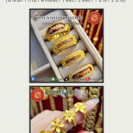
(น้ำหนัก 1 กรัม / ครึ่งสลึง / 1 สลึง / 2 สลึง / 1 บาท / 2 บาท)