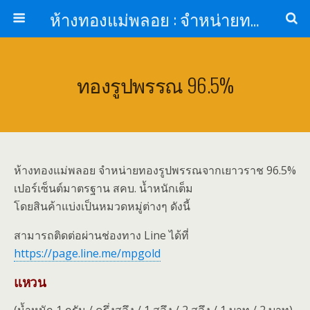
ห้างทองแม่พลอย : จำหน่ายทองรูปพรรณ ทองแท่ง จากเยาวราช รับเลี่ยมกรอบพระกันน้ำ
ทองรูปพรรณ 96.5%
ห้างทองแม่พลอย จำหน่ายทองรูปพรรณจากเยาวราช 96.5%
เปอร์เซ็นต์มาตรฐาน สคบ. น้ำหนักเต็ม
โดยสินค้าแบ่งเป็นหมวดหมู่ต่างๆ ดังนี้
สามารถติดต่อผ่านช่องทาง Line ได้ที่
https://page.line.me/mpgold
แหวน