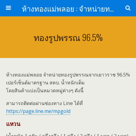
ห้างทองแม่พลอย : จำหน่ายทองรูปพรรณ ทองแท่ง จากเยาวราช รับเลี่ยมกรอบพระกันน้ำ
ทองรูปพรรณ 96.5%
ห้างทองแม่พลอย จำหน่ายทองรูปพรรณจากเยาวราช 96.5%
เปอร์เซ็นต์มาตรฐาน สคบ. น้ำหนักเต็ม
โดยสินค้าแบ่งเป็นหมวดหมู่ต่างๆ ดังนี้
สามารถติดต่อผ่านช่องทาง Line ได้ที่
https://page.line.me/mpgold
แหวน