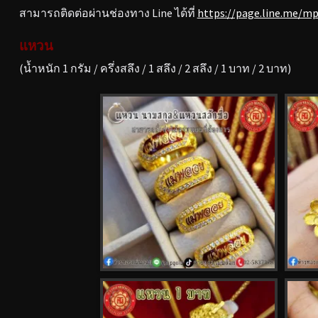
สามารถติดต่อผ่านช่องทาง Line ได้ที่
https://page.line.me/m
แหวน
(น้ำหนัก 1 กรัม / ครึ่งสลึง / 1 สลึง / 2 สลึง / 1 บาท / 2 บาท)