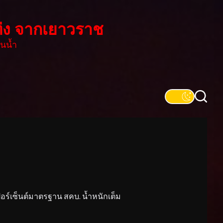
่ง จากเยาวราช
นน้ำ
์เซ็นต์มาตรฐาน สคบ. น้ำหนักเต็ม