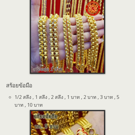
สร้อยข้อมือ
1/2 สลึง , 1 สลึง , 2 สลึง , 1 บาท , 2 บาท , 3 บาท , 5
บาท , 10 บาท