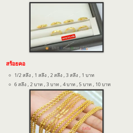
สร้อยคอ
1/2 สลึง , 1 สลึง , 2 สลึง , 3 สลึง , 1 บาท
6 สลึง , 2 บาท , 3 บาท , 4 บาท , 5 บาท , 10 บาท