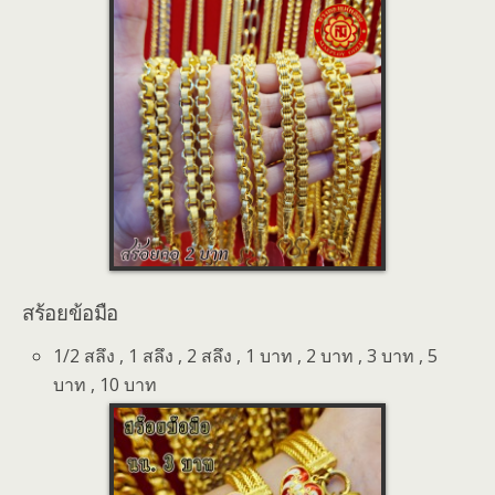
สร้อยข้อมือ
1/2 สลึง , 1 สลึง , 2 สลึง , 1 บาท , 2 บาท , 3 บาท , 5
บาท , 10 บาท