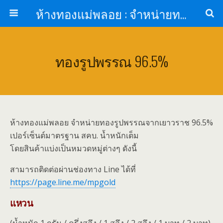
ห้างทองแม่พลอย : จำหน่ายทองรูปพรรณ ทองแท่ง จากเยาวราช รับเลี่ยมกรอบพระกันน้ำ
ทองรูปพรรณ 96.5%
ห้างทองแม่พลอย จำหน่ายทองรูปพรรณจากเยาวราช 96.5%
เปอร์เซ็นต์มาตรฐาน สคบ. น้ำหนักเต็ม
โดยสินค้าแบ่งเป็นหมวดหมู่ต่างๆ ดังนี้
สามารถติดต่อผ่านช่องทาง Line ได้ที่
https://page.line.me/mpgold
แหวน