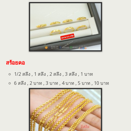
สร้อยคอ
1/2 สลึง , 1 สลึง , 2 สลึง , 3 สลึง , 1 บาท
6 สลึง , 2 บาท , 3 บาท , 4 บาท , 5 บาท , 10 บาท