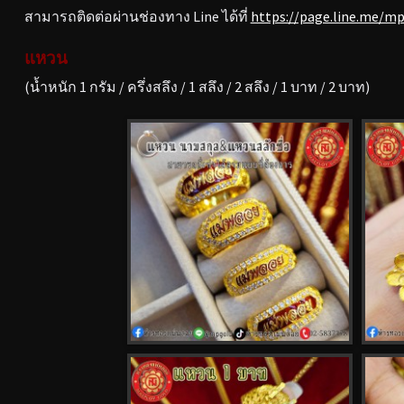
สามารถติดต่อผ่านช่องทาง Line ได้ที่
https://page.line.me/m
แหวน
(น้ำหนัก 1 กรัม / ครึ่งสลึง / 1 สลึง / 2 สลึง / 1 บาท / 2 บาท)