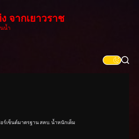
่ง จากเยาวราช
นน้ำ
์เซ็นต์มาตรฐาน สคบ. น้ำหนักเต็ม