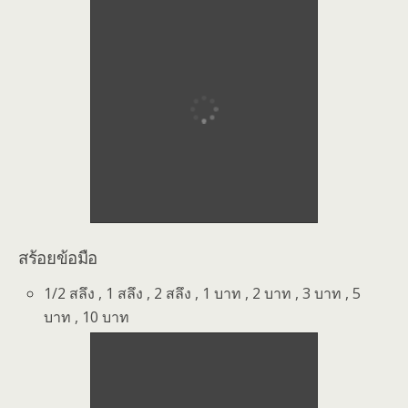
สร้อยข้อมือ
1/2 สลึง , 1 สลึง , 2 สลึง , 1 บาท , 2 บาท , 3 บาท , 5
บาท , 10 บาท