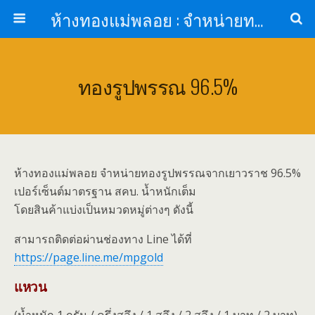
ห้างทองแม่พลอย : จำหน่ายทองรูปพรรณ ทองแท่ง จากเยาวราช รับเลี่ยมกรอบพระกันน้ำ
ทองรูปพรรณ 96.5%
ห้างทองแม่พลอย จำหน่ายทองรูปพรรณจากเยาวราช 96.5%
เปอร์เซ็นต์มาตรฐาน สคบ. น้ำหนักเต็ม
โดยสินค้าแบ่งเป็นหมวดหมู่ต่างๆ ดังนี้
สามารถติดต่อผ่านช่องทาง Line ได้ที่
https://page.line.me/mpgold
แหวน