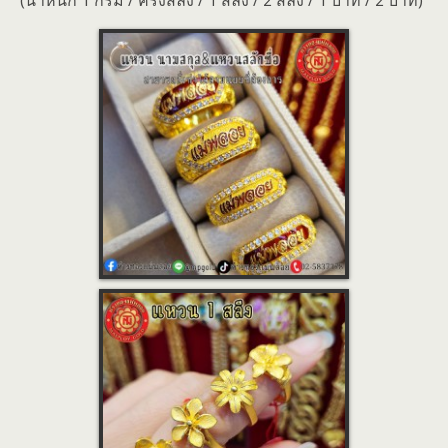
(น้ำหนัก 1 กรัม / ครึ่งสลึง / 1 สลึง / 2 สลึง / 1 บาท / 2 บาท)