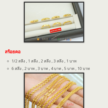
สร้อยคอ
1/2 สลึง , 1 สลึง , 2 สลึง , 3 สลึง , 1 บาท
6 สลึง , 2 บาท , 3 บาท , 4 บาท , 5 บาท , 10 บาท