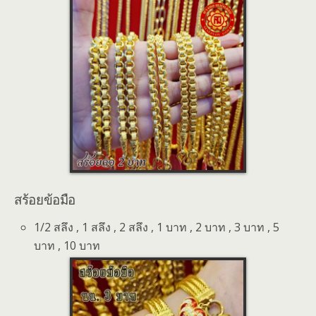
สร้อยข้อมือ
1/2 สลึง , 1 สลึง , 2 สลึง , 1 บาท , 2 บาท , 3 บาท , 5
บาท , 10 บาท