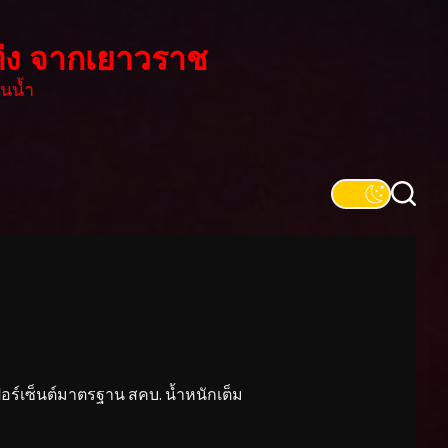
่ง จากเยาวราช
นน้ำ
์เซ็นต์มาตรฐาน สคบ. น้ำหนักเต็ม