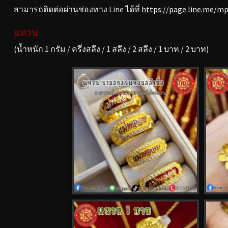
สามารถติดต่อผ่านช่องทาง Line ได้ที่
https://page.line.me/m
แหวน
(น้ำหนัก 1 กรัม / ครึ่งสลึง / 1 สลึง / 2 สลึง / 1 บาท / 2 บาท)